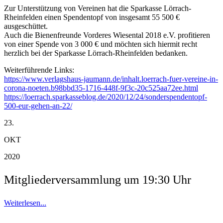
Zur Unterstützung von Vereinen hat die Sparkasse Lörrach-
Rheinfelden einen Spendentopf von insgesamt 55 500 €
ausgeschüttet.
Auch die Bienenfreunde Vorderes Wiesental 2018 e.V. profitieren
von einer Spende von 3 000 € und möchten sich hiermit recht
herzlich bei der Sparkasse Lörrach-Rheinfelden bedanken.
Weiterführende Links:
https://www.verlagshaus-jaumann.de/inhalt.loerrach-fuer-vereine-in-
corona-noeten.b98bbd35-1716-448f-9f3c-20c525aa72ee.html
https://loerrach.sparkasseblog.de/2020/12/24/sonderspendentopf-
500-eur-gehen-an-22/
23.
OKT
2020
Mitgliederversammlung um 19:30 Uhr
Weiterlesen...